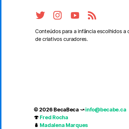
Conteúdos para a infância escolhidos a
de criativos curadores.
© 2026 BecaBeca ⤻
info@becabe.ca
🍄
Fred Rocha
🪆
Madalena Marques