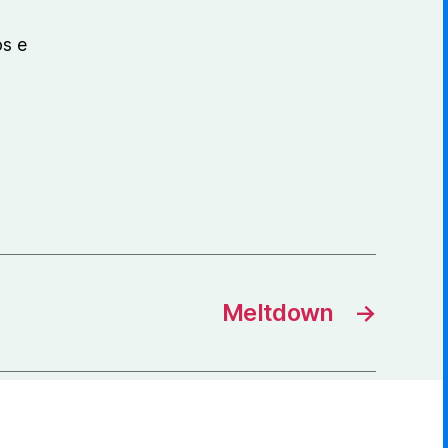
os e
Meltdown
→