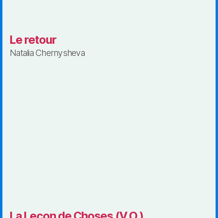
Le retour
Natalia Chernysheva
La Leçon de Choses (V.O.)