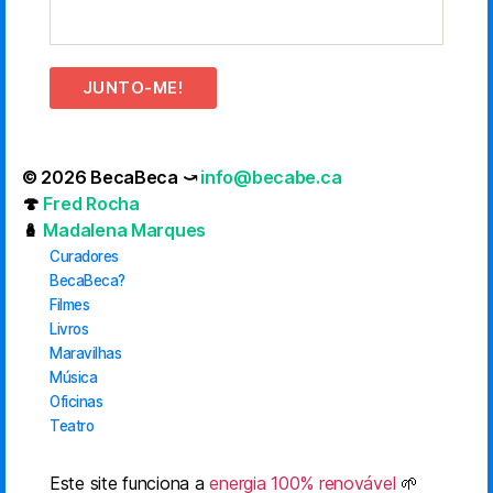
JUNTO-ME!
© 2026 BecaBeca ⤻
info@becabe.ca
🍄
Fred Rocha
🪆
Madalena Marques
Curadores
BecaBeca?
Filmes
Livros
Maravilhas
Música
Oficinas
Teatro
Este site funciona a
energia 100% renovável
🌱