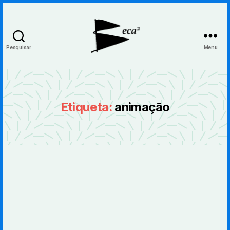
Pesquisar
Menu
BecaBeca
Etiqueta:
animação