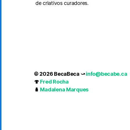
de criativos curadores.
© 2026 BecaBeca ⤻
info@becabe.ca
🍄
Fred Rocha
🪆
Madalena Marques