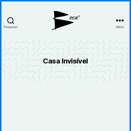
Pesquisar
Menu
BecaBeca
Casa Invisível