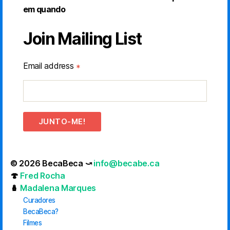
em quando
Join Mailing List
Email address
*
JUNTO-ME!
© 2026 BecaBeca ⤻
info@becabe.ca
🍄
Fred Rocha
🪆
Madalena Marques
Curadores
BecaBeca?
Filmes