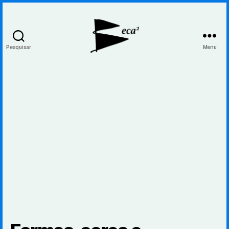
Pesquisar
Menu
BecaBeca