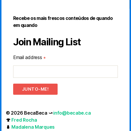
Recebe os mais frescos conteúdos de quando
em quando
Join Mailing List
Email address
*
JUNTO-ME!
© 2026 BecaBeca ⤻
info@becabe.ca
🍄
Fred Rocha
🪆
Madalena Marques