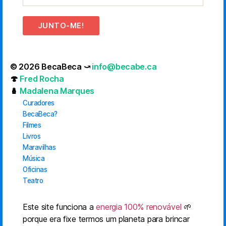
JUNTO-ME!
© 2026 BecaBeca ⤻
info@becabe.ca
🍄
Fred Rocha
🪆
Madalena Marques
Curadores
BecaBeca?
Filmes
Livros
Maravilhas
Música
Oficinas
Teatro
Este site funciona a
energia 100% renovável
🌱
porque era fixe termos um planeta para brincar