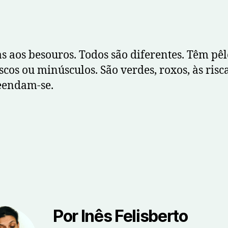
as aos besouros. Todos são diferentes. Têm pê
cos ou minúsculos. São verdes, roxos, às risca
eendam-se.
Por Inês Felisberto