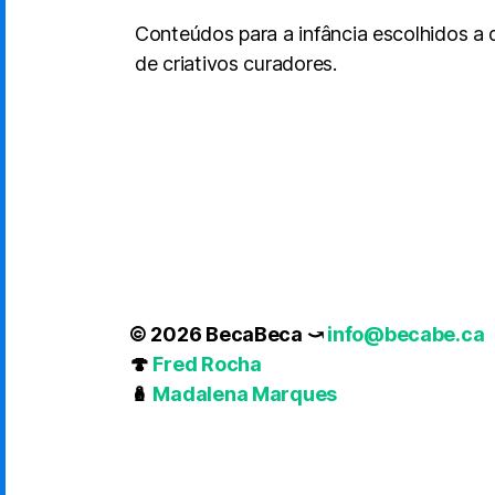
Conteúdos para a infância escolhidos a
de criativos curadores.
© 2026 BecaBeca ⤻
info@becabe.ca
🍄
Fred Rocha
🪆
Madalena Marques