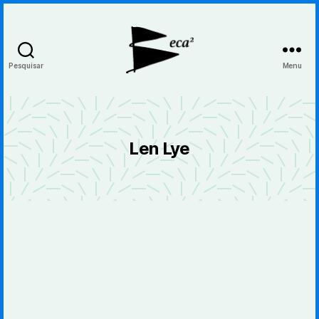
Pesquisar
Menu
BecaBeca
Len Lye