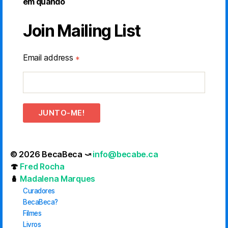
em quando
Join Mailing List
Email address
*
JUNTO-ME!
© 2026 BecaBeca ⤻
info@becabe.ca
🍄
Fred Rocha
🪆
Madalena Marques
Curadores
BecaBeca?
Filmes
Livros