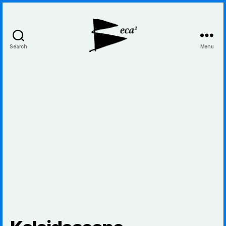
Search
Menu
BecaBeca