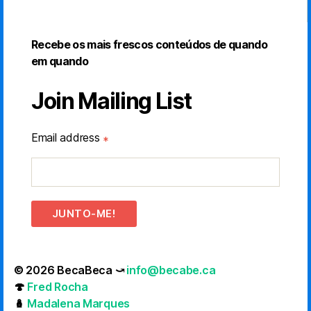
Recebe os mais frescos conteúdos de quando
em quando
Join Mailing List
Email address
*
JUNTO-ME!
© 2026 BecaBeca ⤻
info@becabe.ca
🍄
Fred Rocha
🪆
Madalena Marques