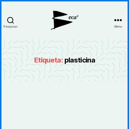
Pesquisar
Menu
BecaBeca
Etiqueta:
plasticina