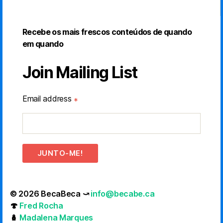
Recebe os mais frescos conteúdos de quando
em quando
Join Mailing List
Email address
*
JUNTO-ME!
© 2026 BecaBeca ⤻
info@becabe.ca
🍄
Fred Rocha
🪆
Madalena Marques