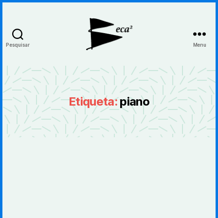
Pesquisar
Menu
BecaBeca
Etiqueta:
piano