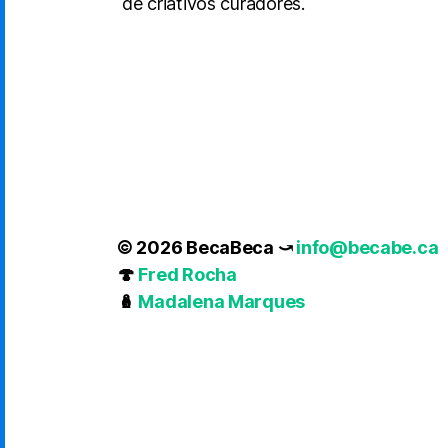
de criativos curadores.
© 2026 BecaBeca ⤻
info@becabe.ca
🍄
Fred Rocha
🪆
Madalena Marques