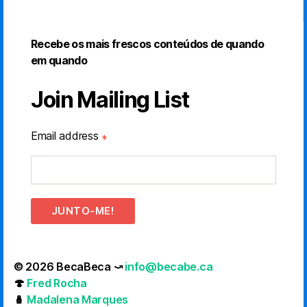
Recebe os mais frescos conteúdos de quando
em quando
Join Mailing List
Email address
*
JUNTO-ME!
© 2026 BecaBeca ⤻
info@becabe.ca
🍄
Fred Rocha
🪆
Madalena Marques