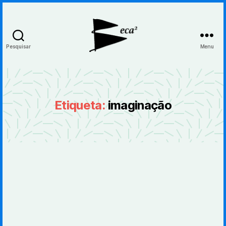
Pesquisar
Menu
BecaBeca
Etiqueta:
imaginação