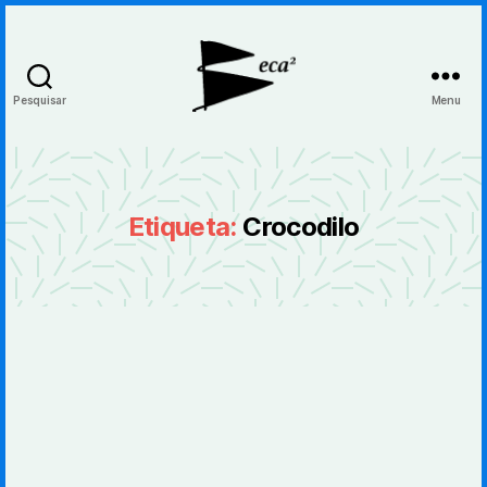
Pesquisar
Menu
BecaBeca
Etiqueta:
Crocodilo