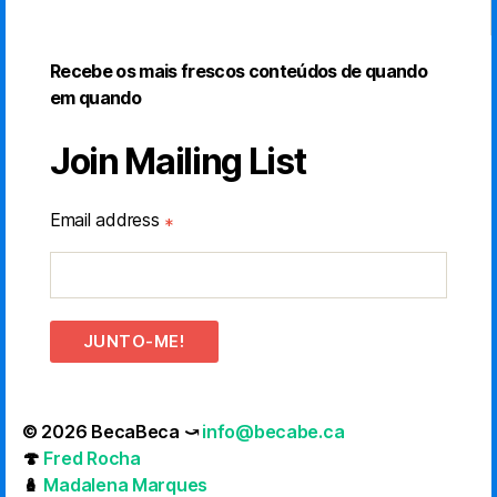
Recebe os mais frescos conteúdos de quando
em quando
Join Mailing List
Email address
*
JUNTO-ME!
© 2026 BecaBeca ⤻
info@becabe.ca
🍄
Fred Rocha
🪆
Madalena Marques