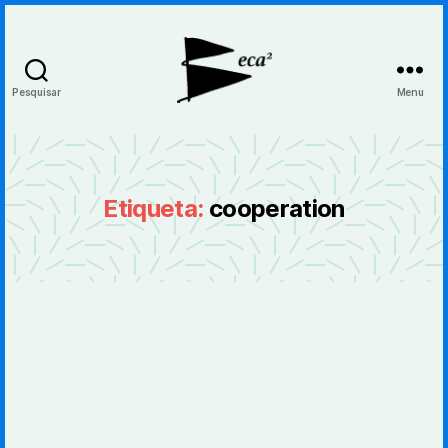
Pesquisar
Menu
BecaBeca
Etiqueta:
cooperation