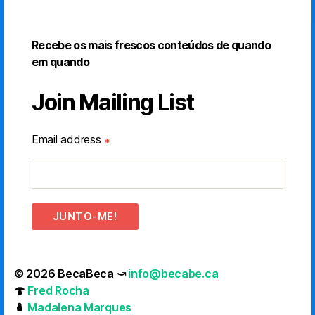
Recebe os mais frescos conteúdos de quando
em quando
Join Mailing List
Email address
*
JUNTO-ME!
© 2026 BecaBeca ⤻
info@becabe.ca
🍄
Fred Rocha
🪆
Madalena Marques