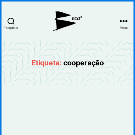
Pesquisar
Menu
BecaBeca
Etiqueta:
cooperação