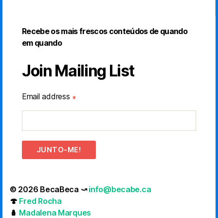
Recebe os mais frescos conteúdos de quando
em quando
Join Mailing List
Email address
*
JUNTO-ME!
© 2026 BecaBeca ⤻
info@becabe.ca
🍄
Fred Rocha
🪆
Madalena Marques