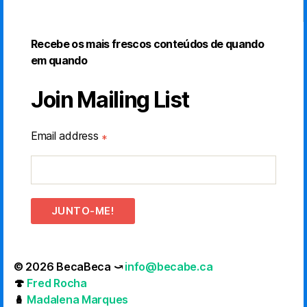
Recebe os mais frescos conteúdos de quando
em quando
Join Mailing List
Email address
*
JUNTO-ME!
© 2026 BecaBeca ⤻
info@becabe.ca
🍄
Fred Rocha
🪆
Madalena Marques