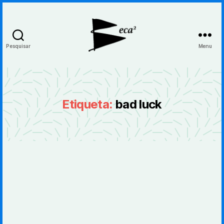
Pesquisar
Menu
BecaBeca
Etiqueta:
bad luck