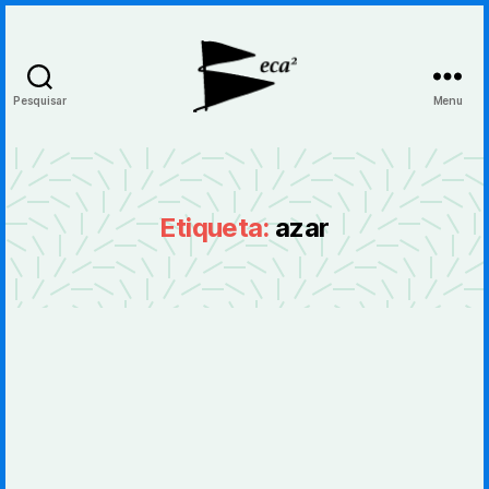
Pesquisar
Menu
BecaBeca
Etiqueta:
azar