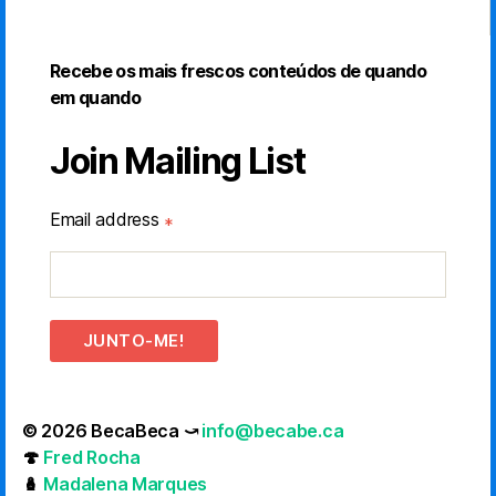
Recebe os mais frescos conteúdos de quando
em quando
Join Mailing List
Email address
*
JUNTO-ME!
© 2026 BecaBeca ⤻
info@becabe.ca
🍄
Fred Rocha
🪆
Madalena Marques