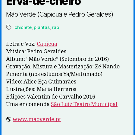
Erva-de-cheiro
Mão Verde (Capicua e Pedro Geraldes)
chiclete
,
plantas
,
rap
Etiquetas
Letra e Voz:
Capicua
Música: Pedro Geraldes
Álbum: “Mão Verde” (Setembro de 2016)
Gravação, Mistura e Masterização: Zé Nando
Pimenta (nos estúdios Ya/Meifumado)
Video: Alice Eça Guimarães
Ilustrações: Maria Herreros
Edições Valentim de Carvalho 2016
Uma encomenda
São Luiz Teatro Municipal
🌎
www.maoverde.pt