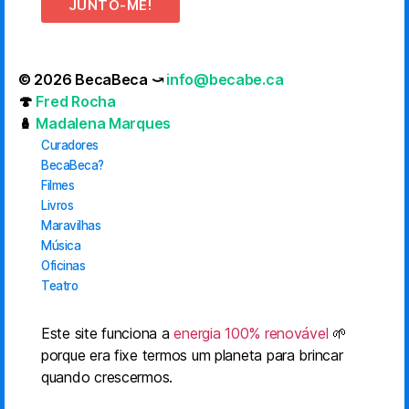
JUNTO-ME!
© 2026 BecaBeca ⤻
info@becabe.ca
🍄
Fred Rocha
🪆
Madalena Marques
Curadores
BecaBeca?
Filmes
Livros
Maravilhas
Música
Oficinas
Teatro
Este site funciona a
energia 100% renovável
🌱
porque era fixe termos um planeta para brincar
quando crescermos.