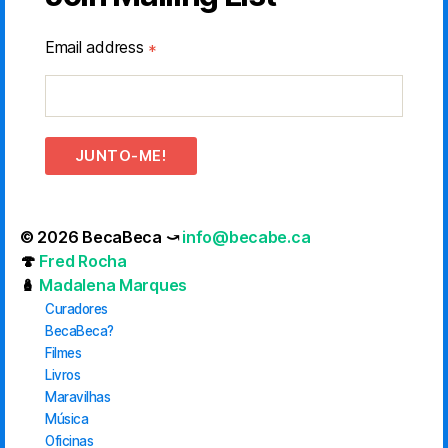
Email address
*
JUNTO-ME!
© 2026 BecaBeca ⤻
info@becabe.ca
🍄
Fred Rocha
🪆
Madalena Marques
Curadores
BecaBeca?
Filmes
Livros
Maravilhas
Música
Oficinas