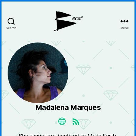
Search
Menu
BecaBeca
Madalena Marques
She almost got baptized as Maria Earth.