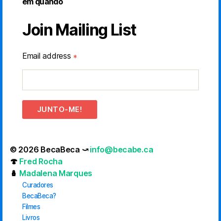
em quando
Join Mailing List
Email address
*
JUNTO-ME!
© 2026 BecaBeca ⤻
info@becabe.ca
🍄
Fred Rocha
🪆
Madalena Marques
Curadores
BecaBeca?
Filmes
Livros