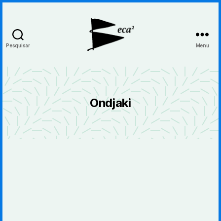
Pesquisar
Menu
BecaBeca
Ondjaki