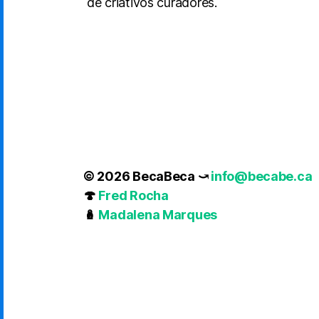
de criativos curadores.
© 2026 BecaBeca ⤻
info@becabe.ca
🍄
Fred Rocha
🪆
Madalena Marques