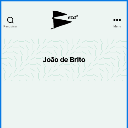
Pesquisar
Menu
BecaBeca
João de Brito