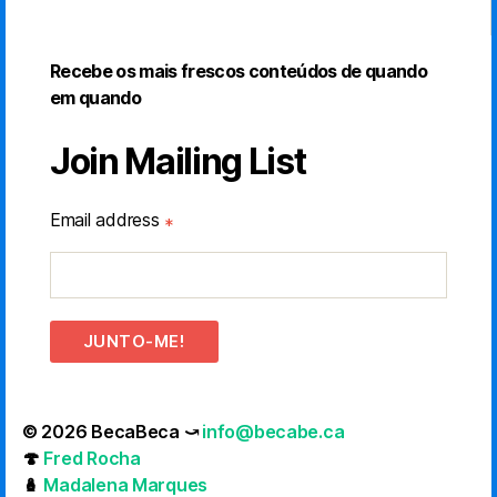
Recebe os mais frescos conteúdos de quando
em quando
Join Mailing List
Email address
*
JUNTO-ME!
© 2026 BecaBeca ⤻
info@becabe.ca
🍄
Fred Rocha
🪆
Madalena Marques